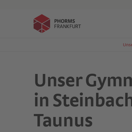
Events
Kind anmelden
Un
Unser Gym
in Steinbac
Taunus