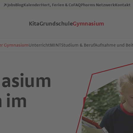
Jobs
Blog
Kalender
Hort, Ferien & Co
FAQ
Phorms Netzwerk
Kontakt
Kita
Grundschule
Gymnasium
ser Gymnasium
Unterricht
MINT
Studium & Beruf
Aufnahme und Bei
nasium
h im