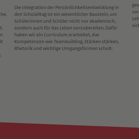
gew
Die Integration der Persönlichkeitsentwicklung in
sor
che,
den Schulalltag ist ein wesentlicher Baustein, um
Leh
Schülerinnen und Schüler nicht nur akademisch,
sic
t.
sondern auch für das Leben vorzubereiten. Dafür
en
haben wir ein Curriculum erarbeitet, das
it
Kompetenzen wie Teambuilding, Stärken stärken,
Rhetorik und wichtige Umgangsformen schult.
s