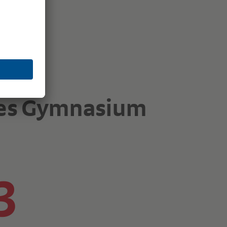
ales Gymnasium
3