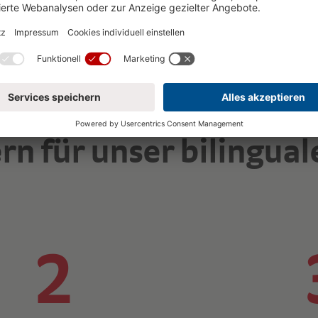
rn für unser bilingu
2