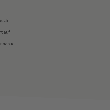
 auch
e
rt auf
önnen.
«