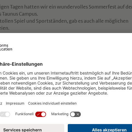
nigen Tagen hatten wir ein wundervolles Sommerfest auf d
 Taunus Campus.
ollen Spiel und Sportständen, gab es auch alle möglichen
eien.
tter war hervorragend sonnig und herrlich warm.
ken allen Schülern und Lehrern, sowie Eltern.
das wunderbare Mitwirken aller konnte ein schönes Fest
nden.