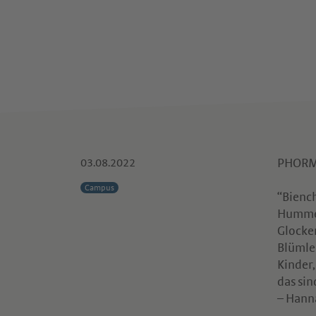
03.08.2022
PHORM
Campus
“Bienc
Hummel
Glocken
Blümlei
Kinder,
das si
– Hann