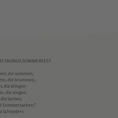
S TAUNUS SOMMERFEST
hen, die summen,
n, die brummen,
, die klingen
n, die singen,
 die lachen,
nd Sommersachen.”
a Schnyders