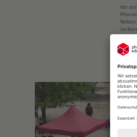
Vor ei
Phorms
Neben t
Lecker
Das We
Wir dan
Durch 
stattfi