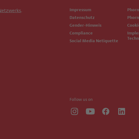
Impressum
Phor
Netzwerks
.
Datenschutz
Phor
Gender-Hinweis
Cook
Compliance
Implementierte
Techn
Social Media Netiquette
Follow us on