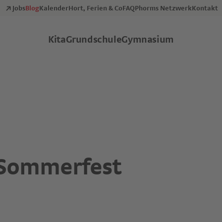
Jobs
Blog
Kalender
Hort, Ferien & Co
FAQ
Phorms Netzwerk
Kontakt
Kita
Grundschule
Gymnasium
 Sommerfest