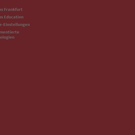
ms Frankfurt
ms Education
ie-Einstellungen
ologien