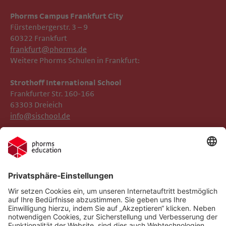
Phorms Campus Frankfurt City
Fürstenbergerstr. 3 – 9
60322 Frankfurt
frankfurt@phorms.de
Weitere Phorms Schulen in Frankfurt:
Strothoff International School ​​​​​​
Frankfurter Str. 160-166
63303 Dreieich
info@sischool.de
Impressum
Phorms Frankfurt
Datenschutz
Phorms Education
Gender-Hinweis
Cookie-Einstellungen
Compliance
Implementierte Technologien
Social Media Netiquette